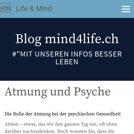

Life & Mind
Blog mind4life.ch
#"MIT UNSEREN INFOS BESSER
LEBEN
Atmung und Psyche
Die Rolle der Atmung bei der psychischen Gesundheit
Atmen – etwas, das wir den ganzen Tag tun, oft ohne
darüber nachzudenken. Doch wussten Sie, dass die