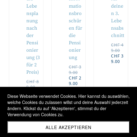
Lebe
matio
deine
nspla
nsbro
n 3.
nung
schür
Lebe
nach
en für
nsabs
der
die
chnitt
Pensi
Pensi
CHF 4
onier
onier
9.00
CHF 3
ung (3
ung
9.00
für 2
CHF 3
Preis)
9.00
CHF 2
CHF 8
9.00
9.00
CHF 7
Diese Webseite verwendet Cookies. Hier kannst du auswählen,
9.00
welche Cookies du zulassen willst und deine Auswahl jederzeit
ändern. Klickst du auf 'Akzeptieren', stimmst du der
Verwendung von Cookies zu.
1
2
3
4
...
6
ALLE AKZEPTIEREN