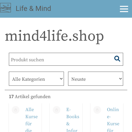

Life & Mind
mind4life.shop
17
Artikel gefunden
Alle
E-
Onlin
Kurse
Books
e-
für
&
Kurse
die
Infor
für